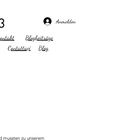
3
Anmelden
ontakt
Blogbeiträge
C
ontattaci
B
log
nd mussten zu unserem