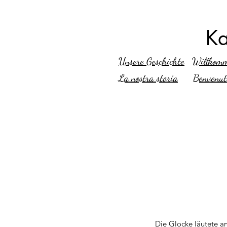
Ka
Unsere Geschichte
Willkom
La nostra storia
B
envenut
Die Glocke läutete a