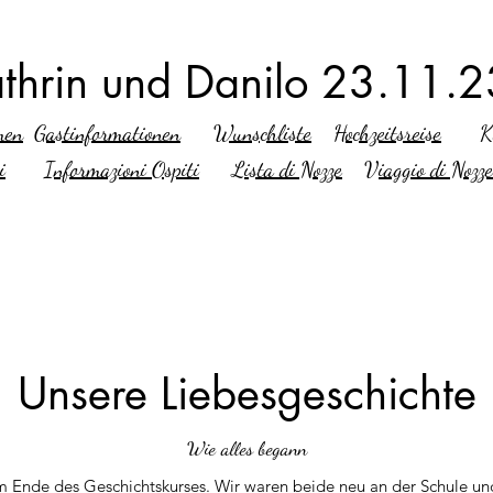
thrin und Danilo 23.11.2
men
Gastinformationen
Wunschliste
Hochzeitsreise
K
i
I
nformazioni Ospiti
L
ista di Nozze
V
iaggio di Nozze
Unsere Liebesgeschichte
Wie alles begann
m Ende des Geschichtskurses. Wir waren beide neu an der Schule u