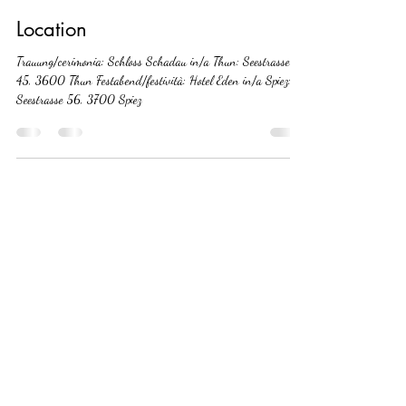
Kathrin Rohr
4. Okt. 2023
1 Min. Lesezeit
Location
Trauung/cerimonia: Schloss Schadau in/a Thun: Seestrasse
45, 3600 Thun Festabend/festività: Hotel Eden in/a Spiez:
Seestrasse 56, 3700 Spiez