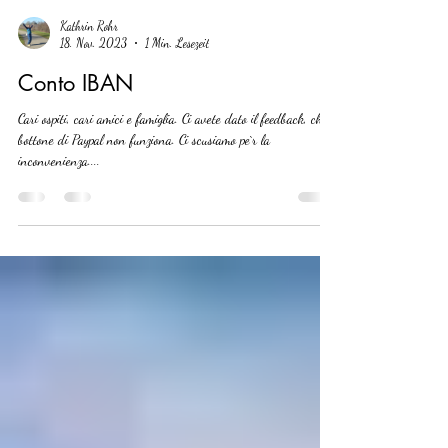
Kathrin Rohr
18. Nov. 2023
1 Min. Lesezeit
Conto IBAN
Cari ospiti, cari amici e famiglia. Ci avete dato il feedback, che il
bottone di Paypal non funziona. Ci scusiamo pe`r la
inconvenienza....