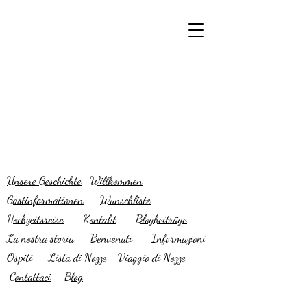
Unsere Geschichte
Willkommen
Gastinformationen
Wunschliste
Hochzeitsreise
Kontakt
Blogbeiträge
La nostra storia
B
envenuti
I
nformazioni
Ospiti
L
ista di Nozze
V
iaggio di Nozze
C
ontattaci
B
log